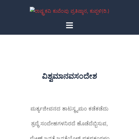
ವಿಶ್ವಮಾನವಸಂದೇಶ
ಮರ್ತ್ಯಜೀವನದ ತಾಟಸ್ಥ್ಯಮಂ ಕಡೆಕಡೆದು
ಶ್ರದ್ಧೆ ಸಂದೇಹಗಳನಿರದೆ ಹೊಡೆದೆಬ್ಬಿಸುವ,
ಮೇಣ್ ಜನತೆ ಜನತೆಯೊಳ್ ಪಕ್ಷಪಕ್ಷಂಗಳಂ