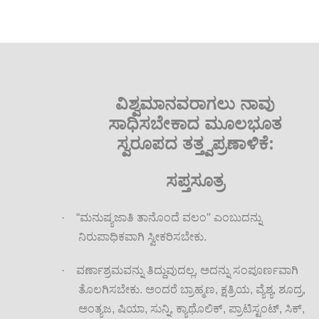
ವಿಶ್ವಮಾನವರಾಗಲು ನಾವು
ಸಾಧಿಸಬೇಕಾದ ಮೂಲಭೂತ
ಸ್ವರೂಪದ ತತ್ತ್ವಪ್ರಣಾಳಿಕೆ:
ಸಪ್ತಸೂತ್ರ
”
·
“ಮನುಷ್ಯಜಾತಿ ತಾನೊಂದೆ ವಲಂ
ಎಂಬುದನ್ನು
ನಿರುಪಾಧಿಕವಾಗಿ ಸ್ವೀಕರಿಸಬೇಕು.
·
ವರ್ಣಾಶ್ರಮವನ್ನು ತಿದ್ದುವುದಲ್ಲ, ಅದನ್ನು ಸಂಪೂರ್ಣವಾಗಿ
ತೊಲಗಿಸಬೇಕು. ಅಂದರೆ ಬ್ರಾಹ್ಮಣ, ಕ್ಷತ್ರಿಯ, ವ್ಯೆಶ್ಯ, ಶೂದ್ರ,
ಅಂತ್ಯಜ, ಷಿಯಾ, ಸುನ್ನಿ, ಕ್ಯಾಥೊಲಿಕ್, ಪ್ರಾಟಿಸ್ಟಂಟ್, ಸಿಕ್,