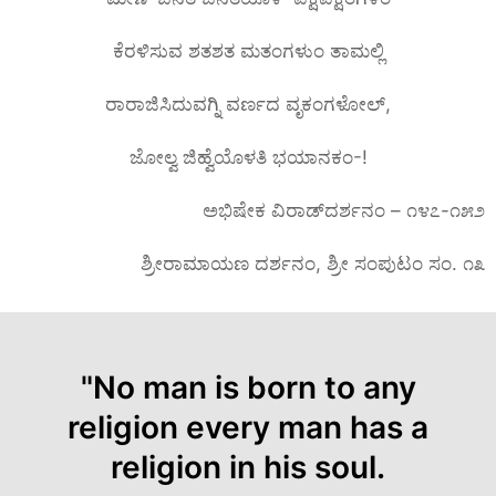
ಕೆರಳಿಸುವ ಶತಶತ ಮತಂಗಳುಂ ತಾಮಲ್ಲಿ
ರಾರಾಜಿಸಿದುವಗ್ನಿ ವರ್ಣದ ವೃಕಂಗಳೋಲ್,
ಜೋಲ್ವ ಜಿಹ್ವೆಯೊಳತಿ ಭಯಾನಕಂ-!
ಅಭಿಷೇಕ ವಿರಾಡ್‌ದರ್ಶನಂ – ೧೪೭-೧೫೨
ಶ್ರೀರಾಮಾಯಣ ದರ್ಶನಂ, ಶ್ರೀ ಸಂಪುಟಂ ಸಂ. ೧೩
"No man is born to any
religion every man has a
religion in his soul.