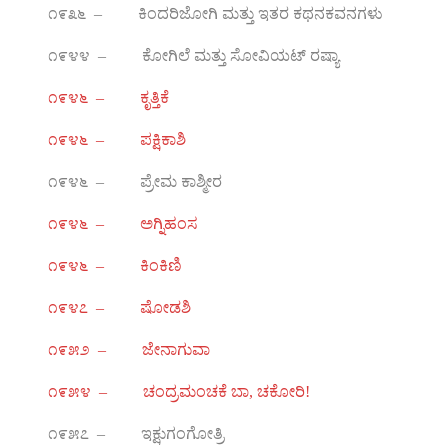
೧೯೩೬ – ಕಿಂದರಿಜೋಗಿ ಮತ್ತು ಇತರ ಕಥನಕವನಗಳು
೧೯೪೪ – ಕೋಗಿಲೆ ಮತ್ತು ಸೋವಿಯಟ್ ರಷ್ಯಾ
೧೯೪೬ – ಕೃತ್ತಿಕೆ
೧೯೪೬ – ಪಕ್ಷಿಕಾಶಿ
೧೯೪೬ – ಪ್ರೇಮ ಕಾಶ್ಮೀರ
೧೯೪೬ – ಅಗ್ನಿಹಂಸ
೧೯೪೬ – ಕಿಂಕಿಣಿ
೧೯೪೭ – ಷೋಡಶಿ
೧೯೫೨ – ಜೇನಾಗುವಾ
೧೯೫೪ – ಚಂದ್ರಮಂಚಕೆ ಬಾ, ಚಕೋರಿ!
೧೯೫೭ – ಇಕ್ಷುಗಂಗೋತ್ರಿ