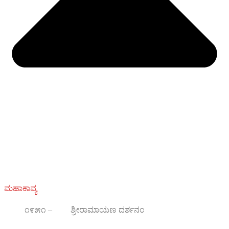
ಮಹಾಕಾವ್ಯ
೧೯೫೧ – ಶ್ರೀರಾಮಾಯಣ ದರ್ಶನಂ