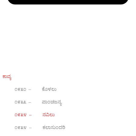
ಕಾವ್ಯ
೧೯೩೦ – ಕೊಳಲು
೧೯೩೩ – ಪಾಂಚಜನ್ಯ
೧೯೩೪ – ನವಿಲು
೧೯೩೪ – ಕಲಾಸುಂದರಿ