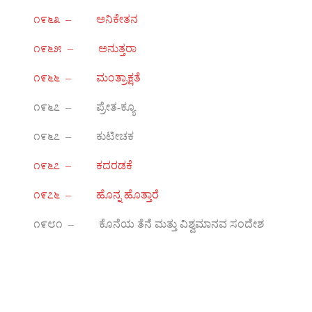
೧೯೬೩ – ಅನಿಕೇತನ
೧೯೬೫ – ಅನುತ್ತರಾ
೧೯೬೬ – ಮಂತ್ರಾಕ್ಷತೆ
೧೯೬೭ – ಪ್ರೇತ-ಕ್ಯೂ
೧೯೬೭ – ಕುಟೀಚಕ
೧೯೬೭ – ಕದರಡಕೆ
೧೯೭೬ – ಹೊನ್ನ ಹೊತ್ತಾರೆ
೧೯೮೧ – ಕೊನೆಯ ತೆನೆ ಮತ್ತು ವಿಶ್ವಮಾನವ ಸಂದೇಶ