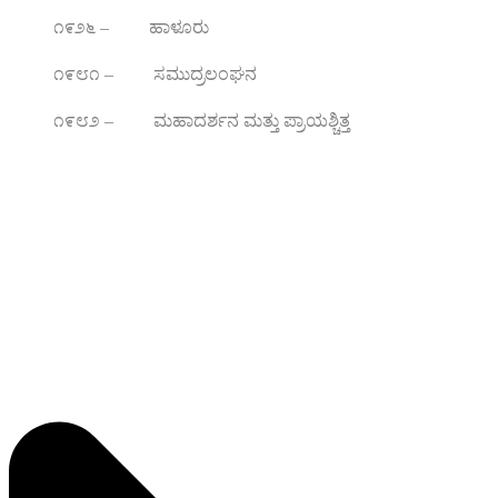
೧೯೨೬ – ಹಾಳೂರು
೧೯೮೧ – ಸಮುದ್ರಲಂಘನ
೧೯೮೨ – ಮಹಾದರ್ಶನ ಮತ್ತು ಪ್ರಾಯಶ್ಚಿತ್ತ