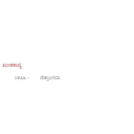
ಖಂಡಕಾವ್ಯ
೧೯೩೬ – ಚಿತ್ರಾಂಗದಾ