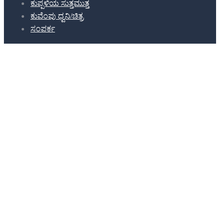
ಕುಪ್ಪಳಿಯ ಸುತ್ತಮುತ್ತ
ಕುವೆಂಪು ಧ್ವನಿ/ಚಿತ್ರ
ಸಂಪರ್ಕ