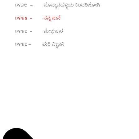
೧೯೨೮ – ಬೊಮ್ಮನಹಳ್ಳಿಯ ಕಿಂದರಿಜೋಗಿ
೧೯೪೬ – ನನ್ನ ಮನೆ
೧೯೪೭ – ಮೇಘಪುರ
೧೯೪೭ – ಮರಿ ವಿಜ್ಞಾನಿ