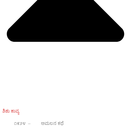
ಶಿಶು ಕಾವ್ಯ
೧೯೨೪ – ಅಮಲನ ಕಥೆ